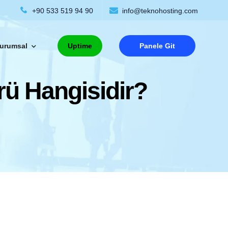
+90 533 519 94 90
info@teknohosting.com
urumsal
Uptime
Panele Git
ü Hangisidir?