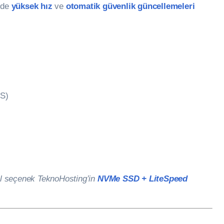
nde
yüksek hız
ve
otomatik güvenlik güncellemeleri
FS)
eal seçenek TeknoHosting’in
NVMe SSD + LiteSpeed