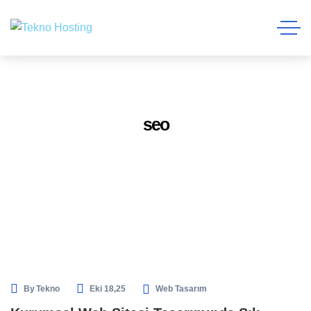
seo
By
Tekno
Eki 18,25
Web Tasarım