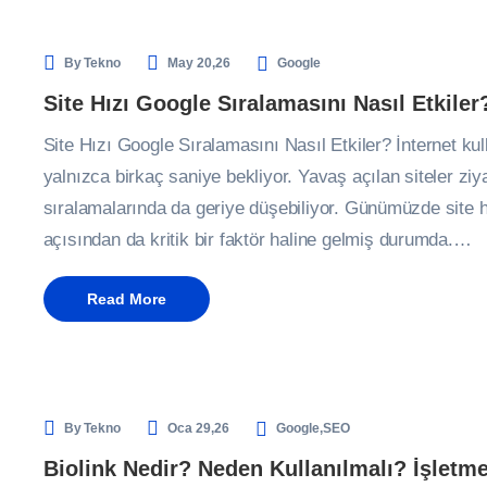
By
Tekno
May 20,26
Google
Site Hızı Google Sıralamasını Nasıl Etkiler
Site Hızı Google Sıralamasını Nasıl Etkiler? İnternet kul
yalnızca birkaç saniye bekliyor. Yavaş açılan siteler z
sıralamalarında da geriye düşebiliyor. Günümüzde site h
açısından da kritik bir faktör haline gelmiş durumda.…
Read More
By
Tekno
Oca 29,26
Google
,
SEO
Biolink Nedir? Neden Kullanılmalı? İşletmel