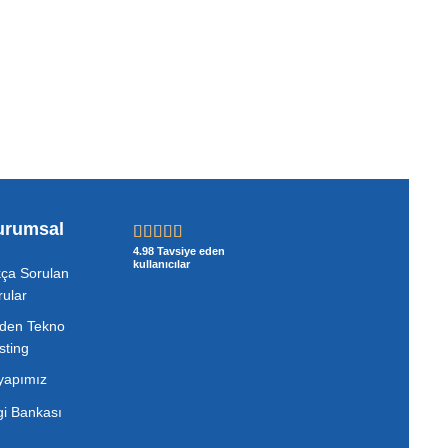
urumsal
4.98 Tavsiye eden
kullanıcılar
kça Sorulan
rular
den Tekno
sting
tyapımız
lgi Bankası