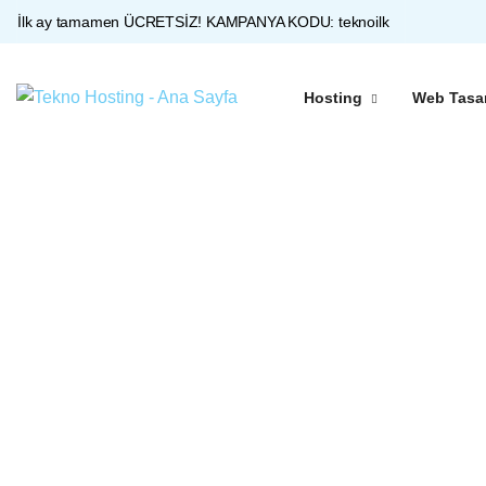
İlk ay tamamen ÜCRETSİZ!
KAMPANYA KODU:
teknoilk
Hosting
Web Tasa
Platinum sunucularımız ile %99 uptime garantisi sunuyoruz. İhtiyacınıza uygun hosting paketlerimizle web siteniz her zaman hızlı, güvenli ve erişilebilir.
Web Sitenize Entegre QR Menü
Web Siteni Analiz Et
Teknik SEO Puanını Öğren