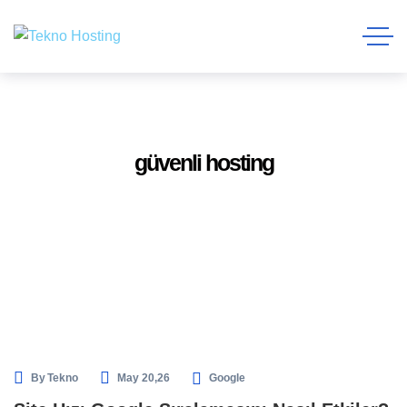
güvenli hosting
By
Tekno
May 20,26
Google