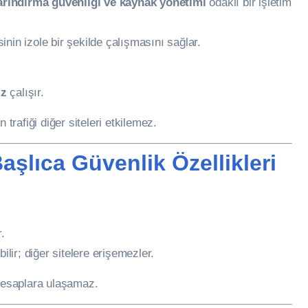
arındırma güvenliği ve kaynak yönetimi
odaklı bir işletim
inin izole bir şekilde çalışmasını sağlar.
ız
çalışır.
trafiği diğer siteleri etkilemez.
şlıca Güvenlik Özellikleri
.
ilir; diğer sitelere erişemezler.
 hesaplara ulaşamaz.