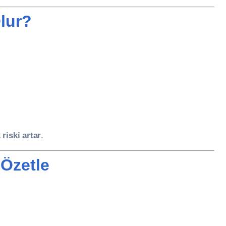
lur?
 riski artar
.
 Özetle