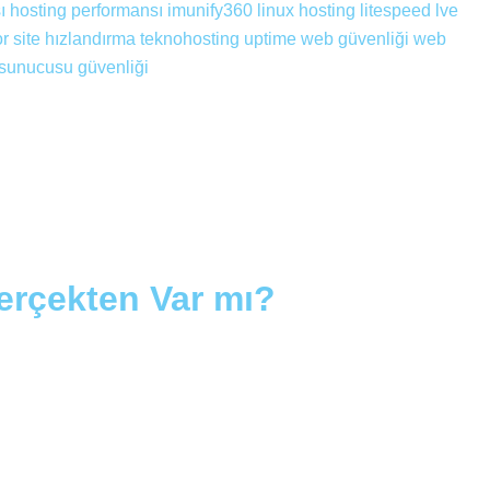
ı
hosting performansı
imunify360
linux hosting
litespeed
lve
or
site hızlandırma
teknohosting
uptime
web güvenliği
web
sunucusu güvenliği
Gerçekten Var mı?