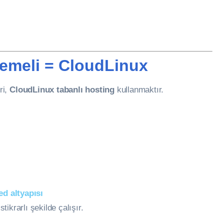
Temeli = CloudLinux
ri,
CloudLinux tabanlı hosting
kullanmaktır.
d altyapısı
tikrarlı şekilde çalışır.