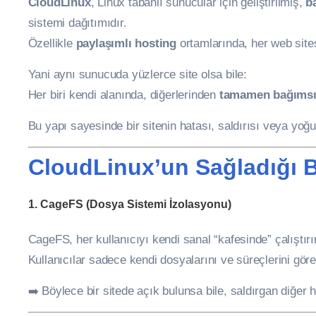
CloudLinux
, Linux tabanlı sunucular için geliştirilmiş,
b
sistemi dağıtımıdır.
Özellikle
paylaşımlı hosting
ortamlarında, her web sites
Yani aynı sunucuda yüzlerce site olsa bile:
Her biri kendi alanında, diğerlerinden
tamamen bağıms
Bu yapı sayesinde bir sitenin hatası, saldırısı veya yoğun 
CloudLinux’un Sağladığı Ba
1.
CageFS (Dosya Sistemi İzolasyonu)
CageFS, her kullanıcıyı kendi sanal “kafesinde” çalıştırır
Kullanıcılar sadece kendi dosyalarını ve süreçlerini göreb
➡️ Böylece bir sitede açık bulunsa bile, saldırgan diğer