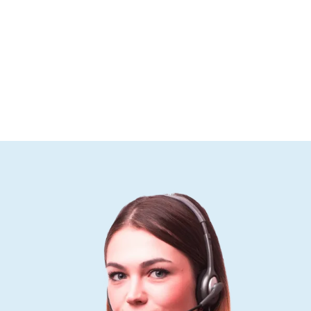
Ahmet K. – E-ticaret Girişimcisi