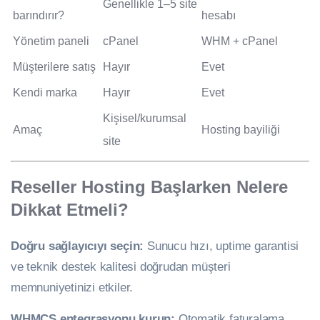
Genellikle 1–5 site
barındırır?
hesabı
Yönetim paneli
cPanel
WHM + cPanel
Müşterilere satış
Hayır
Evet
Kendi marka
Hayır
Evet
Kişisel/kurumsal
Amaç
Hosting bayiliği
site
Reseller Hosting Başlarken Nelere
Dikkat Etmeli?
Doğru sağlayıcıyı seçin:
Sunucu hızı, uptime garantisi
ve teknik destek kalitesi doğrudan müşteri
memnuniyetinizi etkiler.
WHMCS entegrasyonu kurun:
Otomatik faturalama,