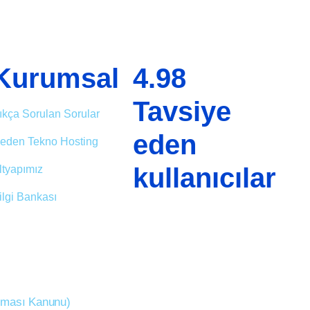
Kurumsal
4.98
Tavsiye
ıkça Sorulan Sorular
eden
eden Tekno Hosting
kullanıcılar
ltyapımız
ilgi Bankası
unması Kanunu)