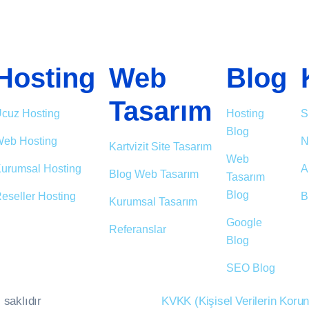
Hosting
Web
Blog
Tasarım
cuz Hosting
Hosting
S
Blog
eb Hosting
N
Kartvizit Site Tasarım
Web
urumsal Hosting
A
Blog Web Tasarım
Tasarım
Blog
eseller Hosting
B
Kurumsal Tasarım
Google
Referanslar
Blog
SEO Blog
 saklıdır
KVKK (Kişisel Verilerin Kor