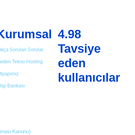
Kurumsal
4.98
Tavsiye
ıkça Sorulan Sorular
eden
eden Tekno Hosting
kullanıcılar
ltyapımız
ilgi Bankası
unması Kanunu)