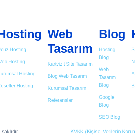
Hosting
Web
Blog
Tasarım
cuz Hosting
Hosting
S
Blog
eb Hosting
N
Kartvizit Site Tasarım
Web
urumsal Hosting
A
Blog Web Tasarım
Tasarım
Blog
eseller Hosting
B
Kurumsal Tasarım
Google
Referanslar
Blog
SEO Blog
 saklıdır
KVKK (Kişisel Verilerin Kor