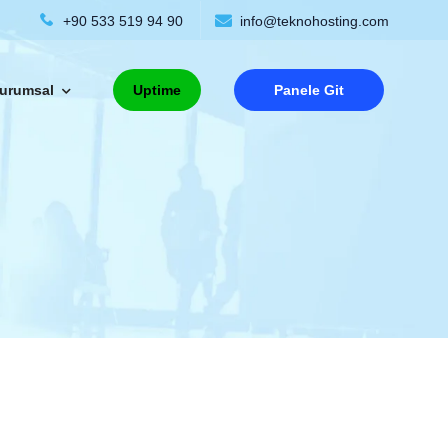
+90 533 519 94 90
info@teknohosting.com
urumsal
Uptime
Panele Git