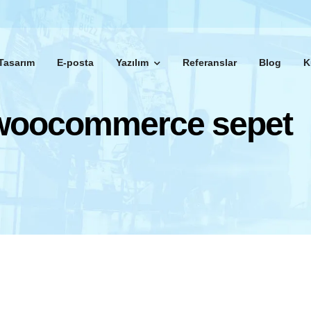
Tasarım
E-posta
Yazılım
Referanslar
Blog
K
woocommerce sepet