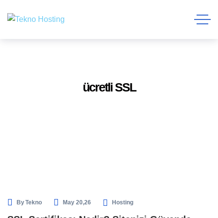
ücretli SSL
By
Tekno
May 20,26
Hosting