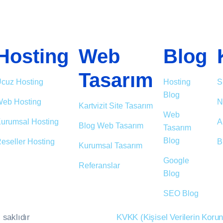
Hosting
Web
Blog
Tasarım
cuz Hosting
Hosting
S
Blog
eb Hosting
N
Kartvizit Site Tasarım
Web
urumsal Hosting
A
Blog Web Tasarım
Tasarım
Blog
eseller Hosting
B
Kurumsal Tasarım
Google
Referanslar
Blog
SEO Blog
 saklıdır
KVKK (Kişisel Verilerin Kor