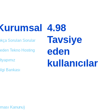
Kurumsal
4.98
Tavsiye
ıkça Sorulan Sorular
eden
eden Tekno Hosting
kullanıcılar
ltyapımız
ilgi Bankası
unması Kanunu)