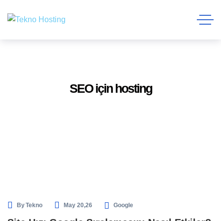
SEO için hosting
By
Tekno
May 20,26
Google