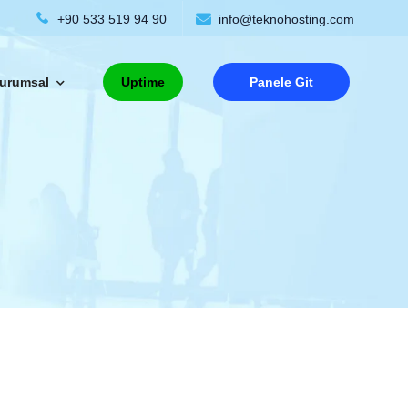
+90 533 519 94 90
info@teknohosting.com
urumsal
Uptime
Panele Git