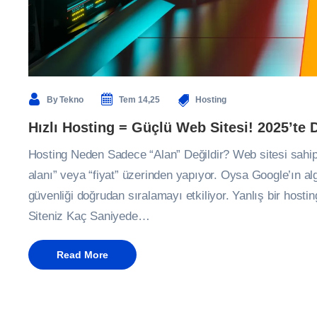
By
Tekno
Tem 14,25
Hosting
Hızlı Hosting = Güçlü Web Sitesi! 2025’te 
Hosting Neden Sadece “Alan” Değildir? Web sitesi sahipl
alanı” veya “fiyat” üzerinden yapıyor. Oysa Google’ın alg
güvenliği doğrudan sıralamayı etkiliyor. Yanlış bir hostin
Siteniz Kaç Saniyede…
Read More