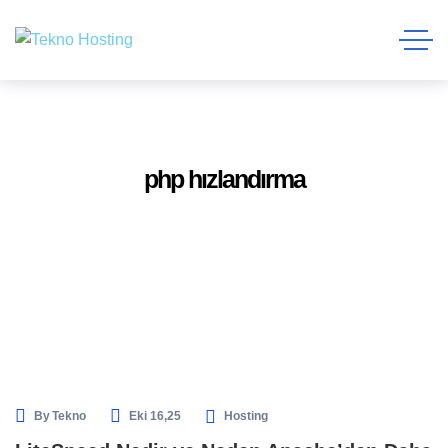
php hızlandırma
By
Tekno
Eki 16,25
Hosting