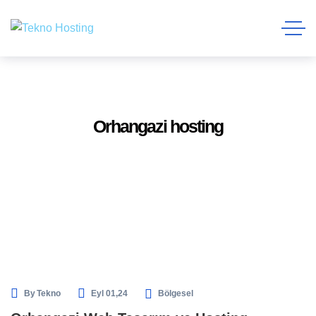
Orhangazi hosting
By
Tekno
Eyl 01,24
Bölgesel