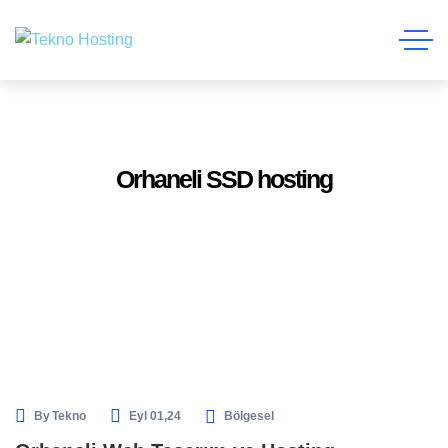
Orhaneli SSD hosting
By
Tekno
Eyl 01,24
Bölgesel