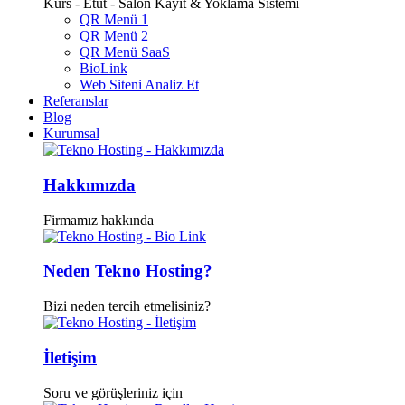
Kurs - Etüt - Salon Kayıt & Yoklama Sistemi
QR Menü 1
QR Menü 2
QR Menü SaaS
BioLink
Web Siteni Analiz Et
Referanslar
Blog
Kurumsal
Hakkımızda
Firmamız hakkında
Neden Tekno Hosting?
Bizi neden tercih etmelisiniz?
İletişim
Soru ve görüşleriniz için