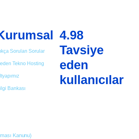
Kurumsal
4.98
Tavsiye
ıkça Sorulan Sorular
eden
eden Tekno Hosting
kullanıcılar
ltyapımız
ilgi Bankası
unması Kanunu)