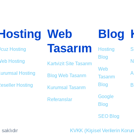
Hosting
Web
Blog
Tasarım
cuz Hosting
Hosting
S
Blog
eb Hosting
N
Kartvizit Site Tasarım
Web
urumsal Hosting
A
Blog Web Tasarım
Tasarım
Blog
eseller Hosting
B
Kurumsal Tasarım
Google
Referanslar
Blog
SEO Blog
 saklıdır
KVKK (Kişisel Verilerin Kor