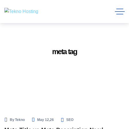
meta tag
By
Tekno
May 12,26
SEO