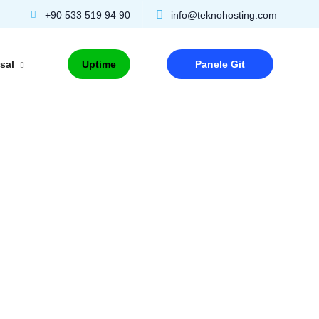
+90 533 519 94 90
info@teknohosting.com
sal
Uptime
Panele Git
ormu
Uygun Fiyatlı Küçük Çaplı Projeler İçin
Kendi müşterilerinize hosting satın
Tek linkte tüm sosyal bağlantılar