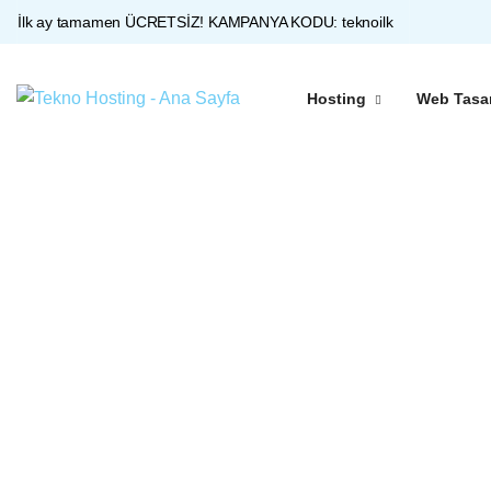
İlk ay tamamen ÜCRETSİZ!
KAMPANYA KODU:
teknoilk
Hosting
Web Tasa
Platinum sunucularımız ile %99 uptime garantisi sunuyoruz. İhtiyacınıza uygun hosting paketlerimizle web siteniz her zaman hızlı, güvenli ve erişilebilir.
Web Sitenize Entegre QR Menü
Web Siteni Analiz Et
Teknik SEO Puanını Öğren