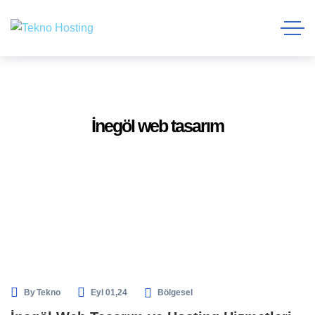
İnegöl web tasarım
By
Tekno
Eyl 01,24
Bölgesel