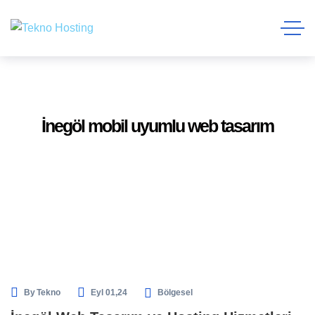
İnegöl mobil uyumlu web tasarım
By
Tekno
Eyl 01,24
Bölgesel