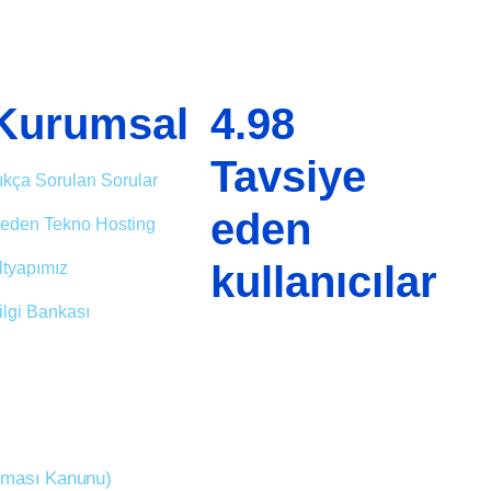
Kurumsal
4.98
Tavsiye
ıkça Sorulan Sorular
eden
eden Tekno Hosting
kullanıcılar
ltyapımız
ilgi Bankası
unması Kanunu)