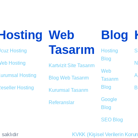
Hosting
Web
Blog
Tasarım
cuz Hosting
Hosting
S
Blog
eb Hosting
N
Kartvizit Site Tasarım
Web
urumsal Hosting
A
Blog Web Tasarım
Tasarım
Blog
eseller Hosting
B
Kurumsal Tasarım
Google
Referanslar
Blog
SEO Blog
 saklıdır
KVKK (Kişisel Verilerin Kor