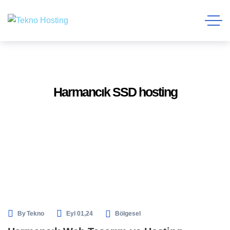
Harmancık SSD hosting
By
Tekno
Eyl 01,24
Bölgesel