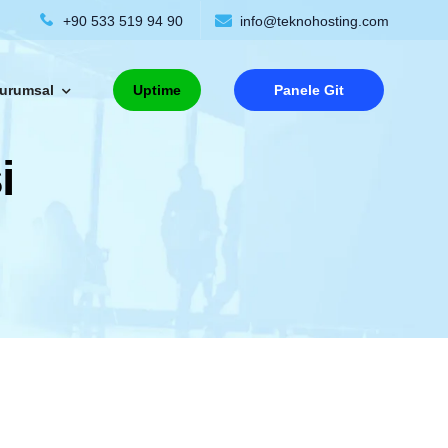
+90 533 519 94 90
info@teknohosting.com
urumsal
Uptime
Panele Git
i