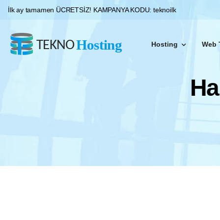
İlk ay tamamen ÜCRETSİZ!
KAMPANYA KODU:
teknoilk
Hosting
Web 
Platinum sunucularımız ile %99 uptime garantisi sunuyoruz. İhtiyacınıza uygun hosting paketlerimizle web siteniz her zaman hızlı, güvenli ve erişilebilir.
Ha