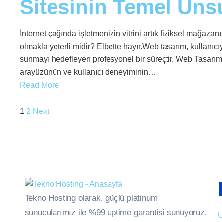
Sitesinin Temel Unsu
İnternet çağında işletmenizin vitrini artık fiziksel mağazan
olmakla yeterli midir? Elbette hayır.Web tasarım, kullanıc
sunmayı hedefleyen profesyonel bir süreçtir. Web Tasarım 
arayüzünün ve kullanıcı deneyiminin…
Read More
1
2
Next
Tekno Hosting olarak, güçlü platinum
sunucularımız ile %99 uptime garantisi sunuyoruz.
U