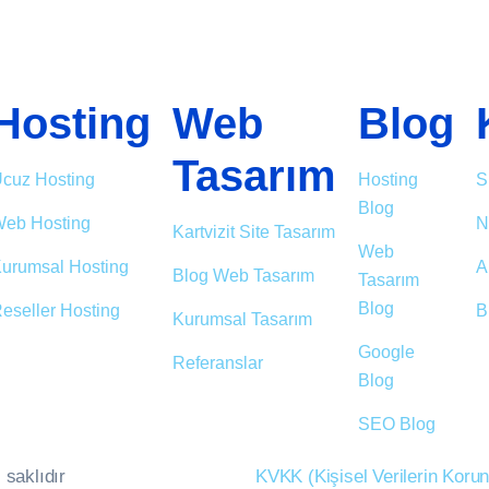
Hosting
Web
Blog
Tasarım
cuz Hosting
Hosting
S
Blog
eb Hosting
N
Kartvizit Site Tasarım
Web
urumsal Hosting
A
Blog Web Tasarım
Tasarım
Blog
eseller Hosting
B
Kurumsal Tasarım
Google
Referanslar
Blog
SEO Blog
 saklıdır
KVKK (Kişisel Verilerin Kor