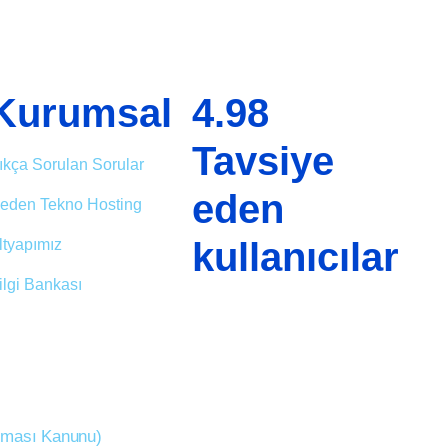
Kurumsal
4.98
Tavsiye
ıkça Sorulan Sorular
eden
eden Tekno Hosting
kullanıcılar
ltyapımız
ilgi Bankası
unması Kanunu)