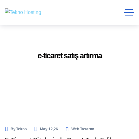
e-ticaret satış artırma
By
Tekno
May 12,26
Web Tasarım