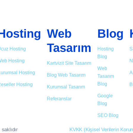
Hosting
Web
Blog
Tasarım
cuz Hosting
Hosting
S
Blog
eb Hosting
N
Kartvizit Site Tasarım
Web
urumsal Hosting
A
Blog Web Tasarım
Tasarım
Blog
eseller Hosting
B
Kurumsal Tasarım
Google
Referanslar
Blog
SEO Blog
 saklıdır
KVKK (Kişisel Verilerin Kor