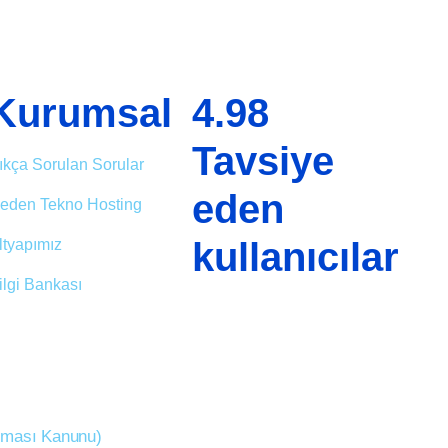
Kurumsal
4.98
Tavsiye
ıkça Sorulan Sorular
eden
eden Tekno Hosting
kullanıcılar
ltyapımız
ilgi Bankası
unması Kanunu)