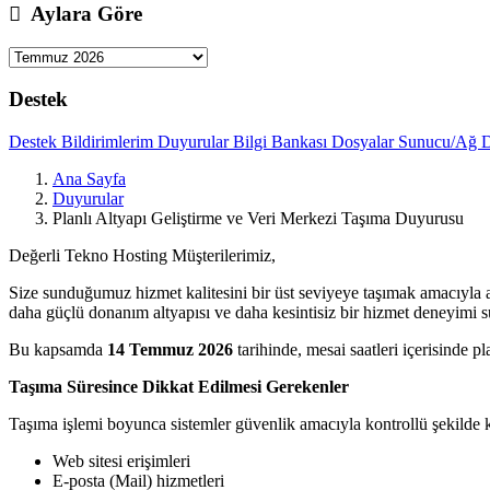
Aylara Göre
Destek
Destek Bildirimlerim
Duyurular
Bilgi Bankası
Dosyalar
Sunucu/Ağ 
Ana Sayfa
Duyurular
Planlı Altyapı Geliştirme ve Veri Merkezi Taşıma Duyurusu
Değerli Tekno Hosting Müşterilerimiz,
Size sunduğumuz hizmet kalitesini bir üst seviyeye taşımak amacıyla a
daha güçlü donanım altyapısı ve daha kesintisiz bir hizmet deneyimi 
Bu kapsamda
14 Temmuz 2026
tarihinde, mesai saatleri içerisinde pl
Taşıma Süresince Dikkat Edilmesi Gerekenler
Taşıma işlemi boyunca sistemler güvenlik amacıyla kontrollü şekilde k
Web sitesi erişimleri
E-posta (Mail) hizmetleri